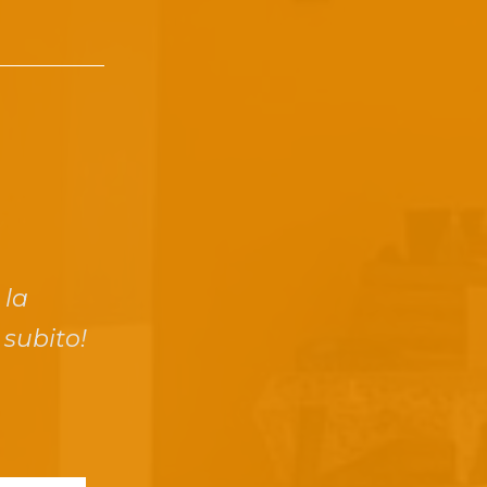
 la
 subito!