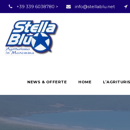
+39 339 6038780 >
info@stellablu.net
NEWS & OFFERTE
HOME
L’AGRITURI