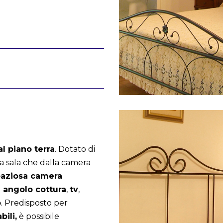
al piano terra
. Dotato di
lla sala che dalla camera
paziosa camera
 angolo cottura
,
tv
,
o
. Predisposto per
ili,
è possibile