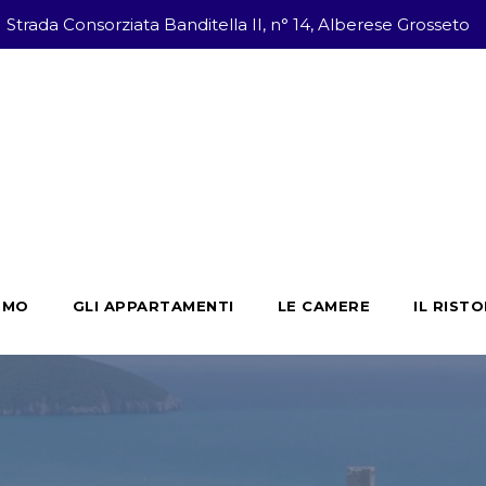
Strada Consorziata Banditella II, n° 14, Alberese Grosseto
SMO
GLI APPARTAMENTI
LE CAMERE
IL RIST