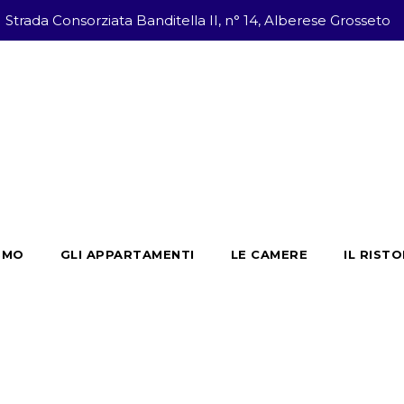
Strada Consorziata Banditella II, n° 14, Alberese Grosseto
SMO
GLI APPARTAMENTI
LE CAMERE
IL RIST