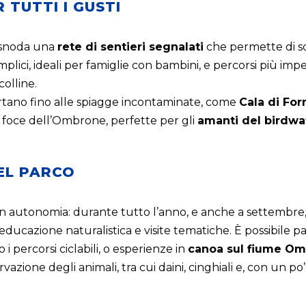
 TUTTI I GUSTI
i snoda una
rete di sentieri segnalati
che permette di sc
emplici, ideali per famiglie con bambini, e percorsi più im
colline.
ortano fino alle spiagge incontaminate, come
Cala di For
a foce dell’Ombrone, perfette per gli
amanti del birdwa
EL PARCO
e in autonomia: durante tutto l’anno, e anche a settemb
 educazione naturalistica e visite tematiche. È possibile p
i percorsi ciclabili, o esperienze in
canoa sul fiume O
zione degli animali, tra cui daini, cinghiali e, con un po’ 