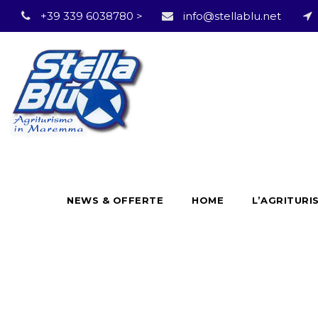
+39 339 6038780 >
info@stellablu.net
NEWS & OFFERTE
HOME
L’AGRITURI