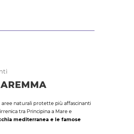
nti
 MAREMMA
e aree naturali protette più affascinanti
tirrenica tra Principina a Mare e
cchia mediterranea e le famose