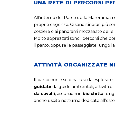
UNA RETE DI PERCORSI PER
All’interno del Parco della Maremma s
proprie esigenze. Ci sono itinerari più s
costiere o ai panorami mozzafiato delle 
Molto apprezzati sono i percorsi che p
il parco, oppure le passeggiate lungo l
ATTIVITÀ ORGANIZZATE N
Il parco non è solo natura da esplorar
guidate
da guide ambientali, attività di
da cavalli
, escursioni in
bicicletta
lungo 
anche uscite notturne dedicate all’osserva