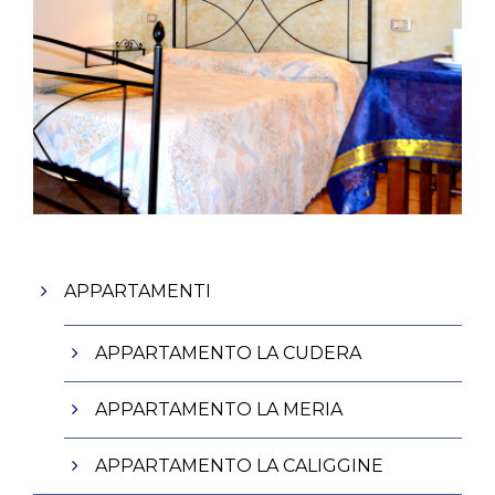
Appartamento La Caliggine
Appartamento La Cudera
Appartamento La Meria
Camera Le Stelle
Camera La Luna
Camera il Sole
APPARTAMENTI
APPARTAMENTO LA CUDERA
APPARTAMENTO LA MERIA
APPARTAMENTO LA CALIGGINE