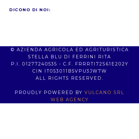
DICONO DI NOI:
© AZIENDA AGRICOLA ED AGRITURISTICA
STELLA BLU DI FERRINI RITA
P.I. 01277240535 - C.F. FRRRTI72S61E202Y
CIN IT053011B5VPU3JW7W
ALL RIGHTS RESERVED.
PROUDLY POWERED BY
VULCANO SRL
WEB AGENCY