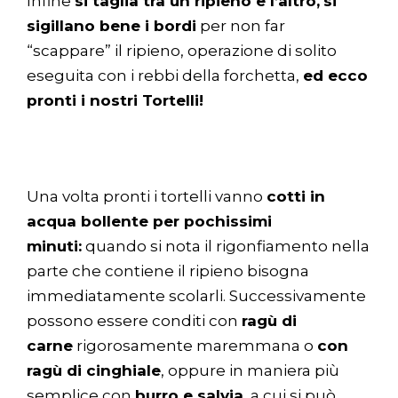
Infine
si taglia tra un ripieno e l’altro,
si
sigillano bene i bordi
per non far
“scappare” il ripieno, operazione di solito
eseguita con i rebbi della forchetta,
ed ecco
pronti i nostri Tortelli!
Una volta pronti i tortelli vanno
cotti in
acqua bollente per pochissimi
minuti:
quando si nota il rigonfiamento nella
parte che contiene il ripieno bisogna
immediatamente scolarli. Successivamente
possono essere conditi con
ragù di
carne
rigorosamente maremmana o
con
ragù di cinghiale
, oppure in maniera più
semplice con
burro e salvia
, a cui si può